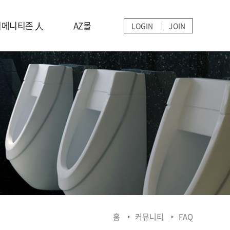
어메니티존 人
AZ몰
LOGIN
JOIN
어메니티존 인재상
생활정보
서비스 신청
공지사항
상시지원
FAQ
1:1문의
홈
커뮤니티
FAQ