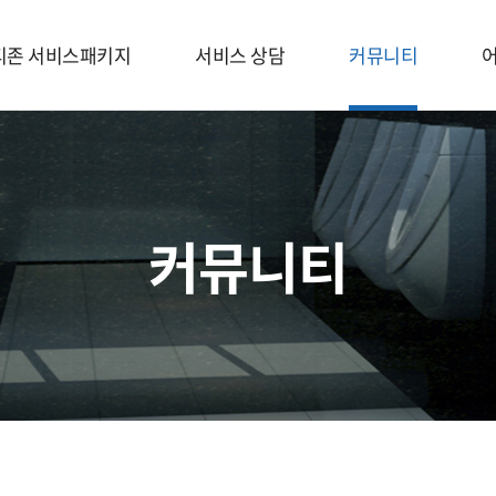
티존 서비스패키지
서비스 상담
커뮤니티
티존 서비스
메니티존 탄생스토리
서비스패키지
우리화장실 셀프체크
어메니티존 경쟁력
어메니티존 제품소개
화장실 이야기
회사소개
서비스 사례
커뮤니티